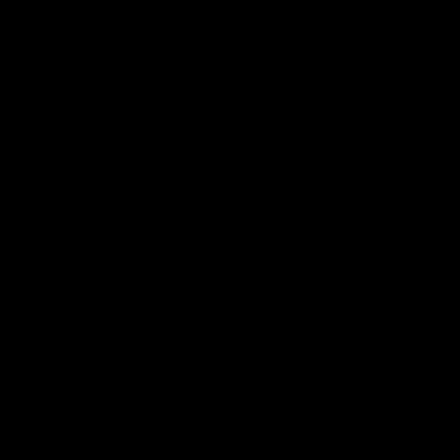
烽火职业联赛春季
2026/02/22