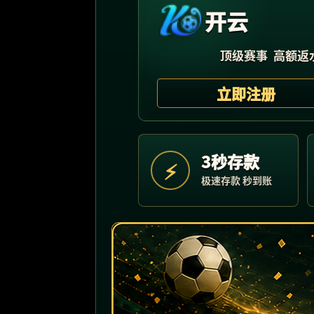
PRODUCT
热门体育赛事
全部
NBA
CBA
欧冠
五大联赛