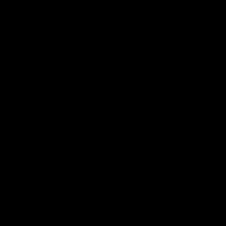
火箭VS湖人赛后新闻发布会
2026/02/22