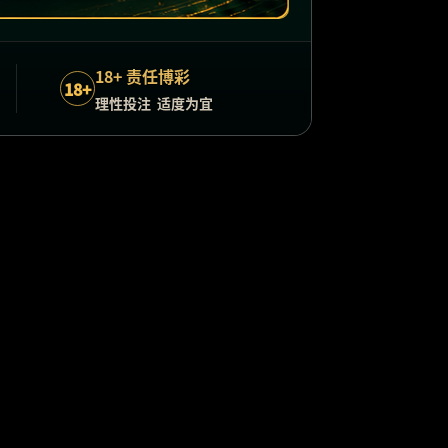
欧盟半决赛首回合
2026/03/27
NBA季后赛精彩回顾
2026/03/27