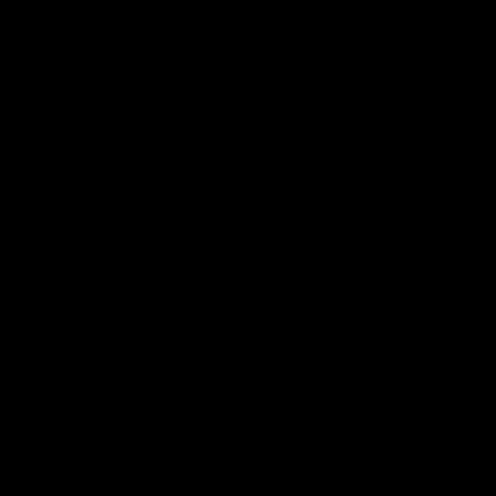
2026/03/26
赛
开拓者VS马刺赛后回顾
2026/02/22